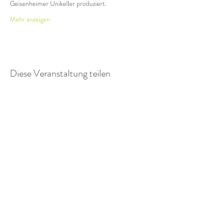
Geisenheimer Unikeller produziert.
Mehr anzeigen
Diese Veranstaltung teilen
GEISENHEIMER UNIKELLER
Strategische Hochschulbeziehungen,
Alumni und Fundraising
in Kooperation mit der VEG -
Geisenheim Alumni Association e.V.
Von-Lade-Str. 1
65366 Geisenheim