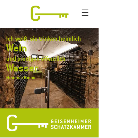
Ich weiß, sie trinken heimlich
Wein
und predigen öffentlich
Wasser
.
Heinrich Heine