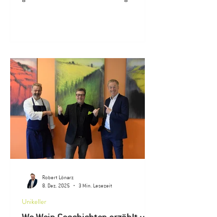
Spätlese – entstanden nur wenige Jahre nach
dem Zweiten Weltkrieg – wurde kürzlich der
Schatzkammer des Geisenheimer Unikellers
übergeben. Damit kehrt ein Stück Rheingauer
Weingeschichte an einen Ort zurück, der seit
über 150 Jahren für Forschung, Ausbildung
und die Weiterentwicklung des Weinbaus
steht. Überreicht wurde die historische
Flasche von Michael A. El
Robert Lönarz
8. Dez. 2025
3 Min. Lesezeit
Unikeller