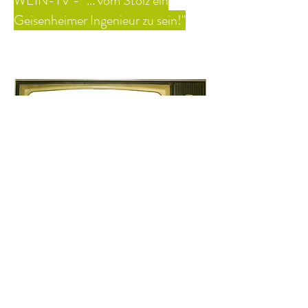
WEIN-TV - "... vom Stolz ein
Geisenheimer Ingenieur zu sein!"