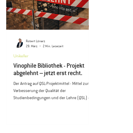
Robert Lönarz
29. März
2 Min. Lesezeit
Unikeller
Vinophile Bibliothek - Projekt
abgelehnt – jetzt erst recht.
Der Antrag auf QSL-Projektmittel - Mittel zur
Verbesserung der Qualität der
Studienbedingungen und der Lehre (QSL) -
„Geisenheimer Unikeller – Vinophile Bibliothek
als Wein-, Wissens- und Persönlichkeitsarchiv“
(Aktenzeichen: QSL 2026-21 K) wurde im
Februar 2026 nicht genehmigt. Die