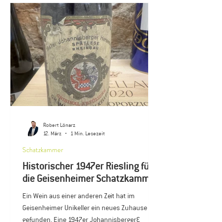
Begründung: Das Projekt sei kein ausreichend
klar erkennbares studentisches Projekt. Dabei
war genau das die Idee: Ein Ort, an dem
Studierende mit echten Weinen arbeiten,
sensorisch geschult werde
Robert Lönarz
12. März
1 Min. Lesezeit
Schatzkammer
Historischer 1947er Riesling für
die Geisenheimer Schatzkammer
Ein Wein aus einer anderen Zeit hat im
Geisenheimer Unikeller ein neues Zuhause
gefunden. Eine 1947er Johannisberger