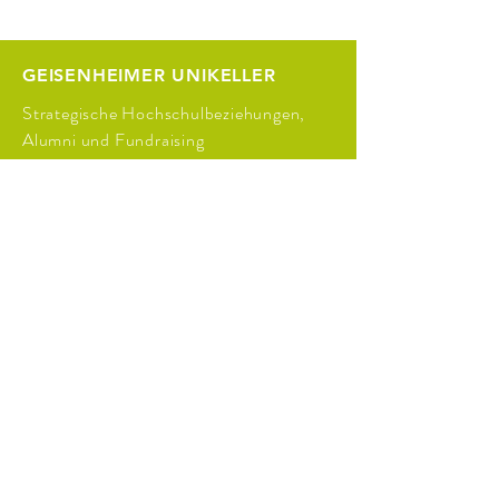
GEISENHEIMER UNIKELLER
Strategische Hochschulbeziehungen,
Alumni und Fundraising
in Kooperation mit der VEG -
Geisenheim Alumni Association e.V.
Von-Lade-Str. 1
65366 Geisenheim
Tel.:
+49 (0) 6722 502 701
E-Mail:
hochschulbeziehungen@hs-
gm.de
URL:
www.geisenheimer-unikeller.de
Impressum
Datenschutz