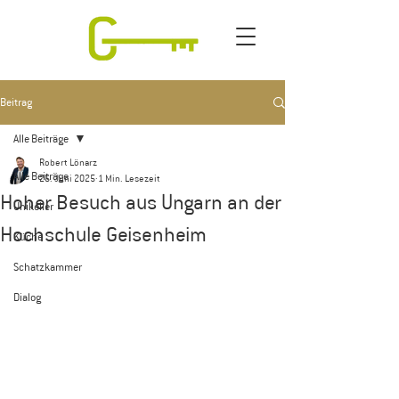
Beitrag
Alle Beiträge
Robert Lönarz
Alle Beiträge
26. Juni 2025
1 Min. Lesezeit
Hoher Besuch aus Ungarn an der
Unikeller
Hochschule Geisenheim
Küche
Schatzkammer
Dialog