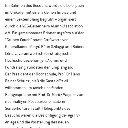
Im Rahmen des Besuchs wurde die Delegation 
im Unikeller mit einem kleinen Imbiss und 
einem Sektempfang begrüßt – organisiert 
durch die VEG-Geisenheim Alumni Association 
e.V.. Ein gemeinsames Erinnerungsfoto auf der 
"Grünen Couch" sowie Grußworte von 
Generalkonsul Gergő Péter Szilágyi und Robert 
Lönarz, verantwortlich für strategische 
Hochschulbeziehungen, Alumni und 
Fundraising, rundeten den Empfang ab.
Der Präsident der Hochschule, Prof. Dr. Hans 
Reiner Schultz, hieß die Gäste offiziell 
willkommen. Im Anschluss fanden 
Fachgespräche mit Prof. Dr. Moritz Wagner zum 
nachhaltigen Ressourceneinsatz in 
Sonderkulturen statt. Höhepunkte des 
Besuchs waren die Besichtigung der AgriPV-
Anlage und die Vorstellung des neuen 