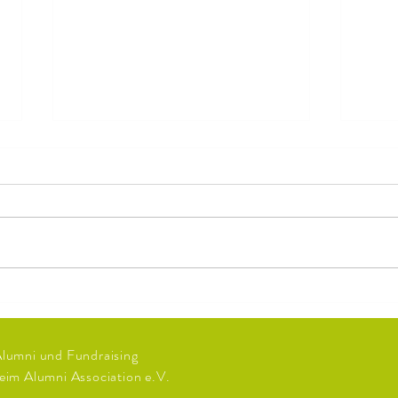
Käse & Wein
Prägun
Geise
beson
Alumni und Fundraising
eim Alumni Association e.V.