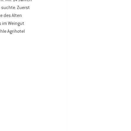
 suchte. Zuerst 
e des Alten 
s im Weingut 
le Agrihotel 