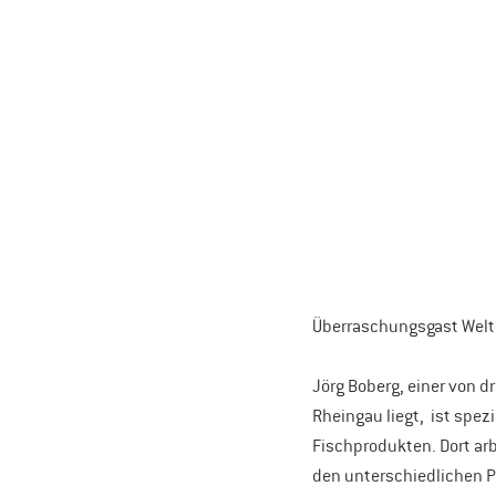
Überraschungsgast Weltm
Jörg Boberg, einer von d
Rheingau liegt,  ist spez
Fischprodukten. Dort arb
den unterschiedlichen P