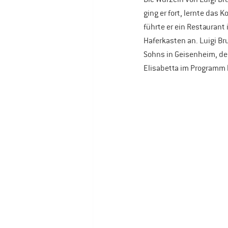
ging er fort, lernte das
führte er ein Restauran
Haferkasten an. Luigi B
Sohns in Geisenheim, der
Elisabetta im Programm 