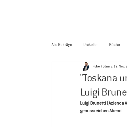
Alle Beiträge
Unikeller
Küche
Robert Lönarz
19. Nov. 
"Toskana un
Luigi Brune
Luigi Brunetti (Azienda 
genussreichen Abend