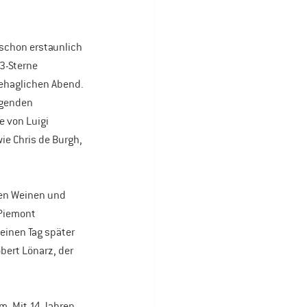
schon erstaunlich 
3-Sterne 
ehaglichen Abend. 
agenden 
 von Luigi 
ie Chris de Burgh, 
nen Weinen und 
 Piemont 
einen Tag später 
bert Lönarz, der 
m. Mit 14 Jahren 