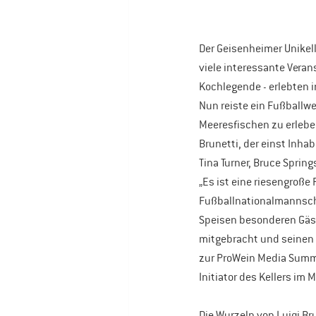
Der Geisenheimer Unikel
viele interessante Veran
Kochlegende - erlebten 
Nun reiste ein Fußballw
Meeresfischen zu erleben
Brunetti, der einst Inhab
Tina Turner, Bruce Spri
„Es ist eine riesengroße
Fußballnationalmannschaf
Speisen besonderen Gäste
mitgebracht und seinen 2
zur ProWein Media Summit
Initiator des Kellers im 
Die Wurzeln von Luigi Bru