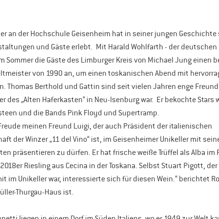
ler an der Hochschule Geisenheim hat in seiner jungen Geschichte 
staltungen und Gäste erlebt.  Mit Harald Wohlfarth - der deutschen 
im Sommer die Gäste des Limburger Kreis von Michael Jung einen b
eltmeister von 1990 an, um einen toskanischen Abend mit hervorr
. Thomas Berthold und Gattin sind seit vielen Jahren enge Freunde
er des „Alten Haferkasten“ in Neu-Isenburg war.  Er bekochte Stars w
ngsteen und die Bands Pink Floyd und Supertramp.
 Freude meinen Freund Luigi, der auch Präsident der italienischen 
t der Winzer „11 del Vino“ ist, im Geisenheimer Unikeller mit sei
n präsentieren zu dürfen. Er hat frische weiße Trüffel als Alba im
018er Riesling aus Cecina in der Toskana. Selbst Stuart Pigott, der 
 im Unikeller war, interessierte sich für diesen Wein.“ berichtet Ro
Müller-Thurgau-Haus ist.
netti liegen in einem Dorf im Süden Italiens, wo er 1949 zur Welt ka