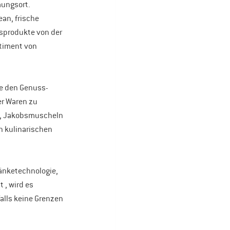
mungsort.
an, frische 
sprodukte von der 
timent von 
rte den Genuss-
er Waren zu 
te, Jakobsmuscheln 
n kulinarischen 
änketechnologie, 
, wird es 
alls keine Grenzen 