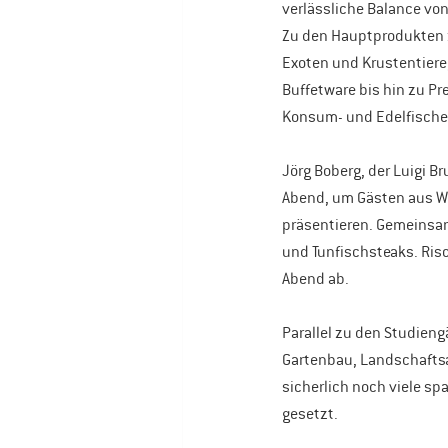
verlässliche Balance vo
Zu den Hauptprodukten z
Exoten und Krustentiere
Buffetware bis hin zu Pr
Konsum- und Edelfischen
Jörg Boberg, der Luigi B
Abend, um Gästen aus Wis
präsentieren. Gemeinsam
und Tunfischsteaks. Riso
Abend ab.
Parallel zu den Studien
Gartenbau, Landschaftsa
sicherlich noch viele sp
gesetzt.