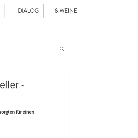
DIALOG
& WEINE
ller -
sorgten für einen 