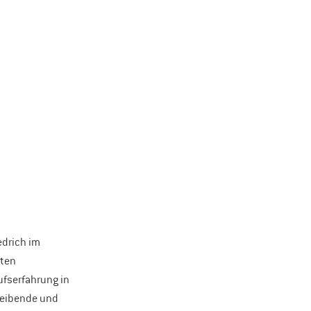
edrich im 
ten 
fserfahrung in 
leibende und 