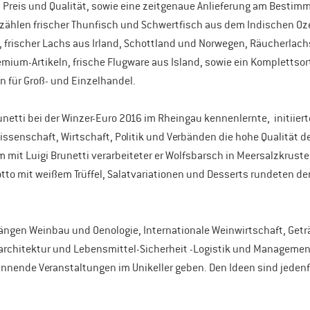
n Preis und Qualität, sowie eine zeitgenaue Anlieferung am Bestim
ählen frischer Thunfisch und Schwertfisch aus dem Indischen Oze
, frischer Lachs aus Irland, Schottland und Norwegen, Räucherlach
emium-Artikeln, frische Flugware aus Island, sowie ein Komplettsor
 für Groß- und Einzelhandel.
runetti bei der Winzer-Euro 2016 im Rheingau kennenlernte,  initiie
senschaft, Wirtschaft, Politik und Verbänden die hohe Qualität d
 mit Luigi Brunetti verarbeiteter er Wolfsbarsch in Meersalzkrus
tto mit weißem Trüffel, Salatvariationen und Desserts rundeten de
gängen Weinbau und Oenologie, Internationale Weinwirtschaft, Getr
rchitektur und Lebensmittel-Sicherheit -Logistik und Management 
annende Veranstaltungen im Unikeller geben. Den Ideen sind jedenf