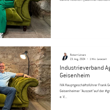
Robert Lönarz
23. Aug. 2024
1 Min. Lesezeit
Industrieverband Ag
Geisenheim
IVA Hauptgeschäftsführer Frank Gemmer genießt die kurze
Geisenheimer "Auszeit"auf der #g
e. V....