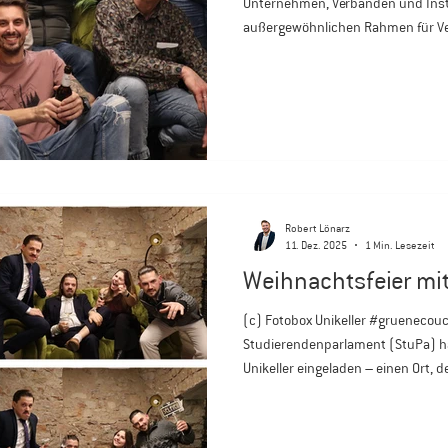
Unternehmen, Verbänden und Inst
außergewöhnlichen Rahmen für Ver
Historische Architektur trifft au
– ideal für Empfänge, Workshops oder exklusive
Firmenveranstaltungen in Bezug 
Großzügige, liebevoll gestaltete 
Getränke und eine angenehme, pe
einen Ort, an dem Bege
Robert Lönarz
11. Dez. 2025
1 Min. Lesezeit
Weihnachtsfeier mi
(c) Fotobox Unikeller #gruenecou
Studierendenparlament (StuPa) ha
Unikeller eingeladen – einen Ort, 
gelebte Hochschulkultur steht. Se
hier im Rahmen eines gepflegten 
Genusses jederzeit herzlich willk