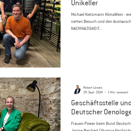
Unikeller
Michael Kietzmann KlimaWein - ww
netten Besuch und den Austausch
NACHHALTIGKEIT...
Robert Lönarz
20. Sept. 2024
1 Min. Lesezeit
Geschäftsstelle un
Deutscher Oenologe
Frauen-Power beim Bund Deutscher 
Janine Reichert (Alumna Hochschul