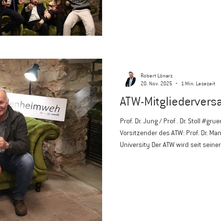
Atmosphäre wurde gemeinsam gefe
guter Gemeinschaft ausklingen ge
Robert Lönarz
20. Nov. 2025
1 Min. Lesezeit
ATW-Mitgliederver
Prof. Dr. Jung / Prof . Dr. Stoll #gruenecouch Geschäftsführer und
Vorsitzender des ATW: Prof. Dr. M
University Der ATW wird seit sein
drei Trägerorganisationen „Deutsc
(DLG), „Deutscher Weinbauverban
Technik und Bauwesen in der Landw
Aufgabe des ATW besteht in der Wei
der Anbautechn