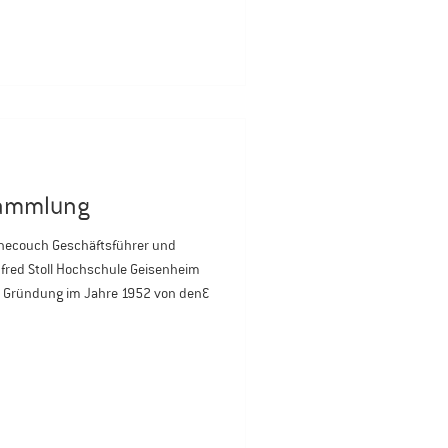
iert, gelacht und das Semester in
lassen. Der Abend war
sammlung
anfred Stoll Hochschule Geisenheim
er Gründung im Jahre 1952 von den
he LandwirtschaftsGesellschaft“
d“ (DWV) und dem „Kuratorium für
irtschaft“ (KTBL) getragen. Die
terentwicklung der Technik, d. h.