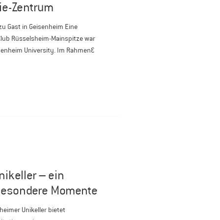
ie-Zentrum
 zu Gast in Geisenheim Eine
 Club Rüsselsheim-Mainspitze war
senheim University. Im Rahmen
h das neue Getränketechnologische
l Ludwig fundierte Einblicke in
nnovationen und angewandte
ht bildete die anschließende
a Christm
ikeller – ein
 besondere Momente
eimer Unikeller bietet