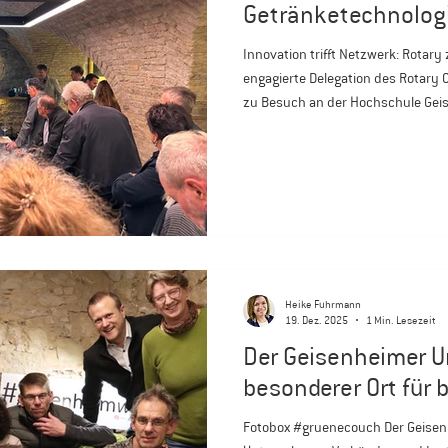
Getränketechnolog
Innovation trifft Netzwerk: Rotary
engagierte Delegation des Rotary
zu Besuch an der Hochschule Gei
eines intensiven Rundgangs durc
Zentrum gewährte Dipl.-Ing. Michae
moderne Produktionsprozesse, I
Forschung. Ein besonderes Highlig
Weinprobe mit Prof. em. Dr. Monik
Heike Fuhrmann
19. Dez. 2025
1 Min. Lesezeit
Der Geisenheimer Un
besonderer Ort für
Fotobox #gruenecouch Der Geisenh