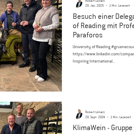
Robert Lönarz
20. Jan. 2025
1 Min. Lesezeit
Besuch einer Delega
of Reading mit Profe
Paraforos
University of Reading #gruenecouch
https://www.linkedin.com/compan
Inspiring International...
Robert Lönarz
20. Sept. 2024
1 Min. Lesezeit
KlimaWein - Gruppe 