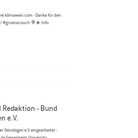
w.klimawein.com - Danke für den
! #gruenecouch 🥂☀️ Info:
d Redaktion - Bund
n e.V.
Oenologen e.V. eingearbeitet :
e Geisenheim University,...