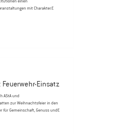
itutionen einen
anstaltungen mit Charakter.
f eine warme, zeitgemäße Atmosphäre
zur Hochshcule Geisenheim.
Räumlichkeiten, ausgewählte
rsönliche Betreuung schaffen
t Feuerwehr-Einsatz
ch AStA und
tten zur Weihnachtsfeier in den
der für Gemeinschaft, Genuss und
lbstverständlich sind Studierende
und verantwortungsvollen
ommen. In vorweihnachtlicher