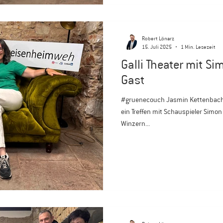
Robert Lönarz
15. Juli 2025
1 Min. Lesezeit
Galli Theater mit S
Gast
#gruenecouch Jasmin Kettenbach (VEG-Alumni Beirat) organisier
ein Treffen mit Schauspieler Simon
Winzern...